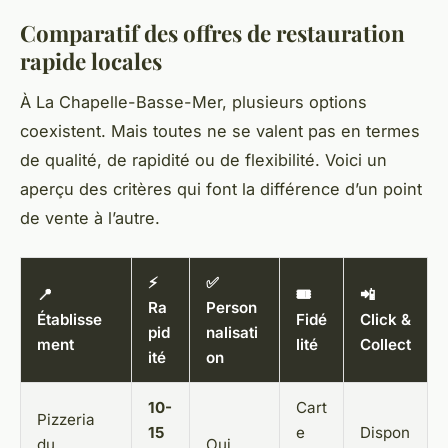
Comparatif des offres de restauration
rapide locales
À La Chapelle-Basse-Mer, plusieurs options
coexistent. Mais toutes ne se valent pas en termes
de qualité, de rapidité ou de flexibilité. Voici un
aperçu des critères qui font la différence d’un point
de vente à l’autre.
⚡
✅
📍
🎟️
📲
Ra
Person
Établisse
Fidé
Click &
pid
nalisati
ment
lité
Collect
ité
on
10-
Cart
Pizzeria
15
e
Dispon
du
Oui